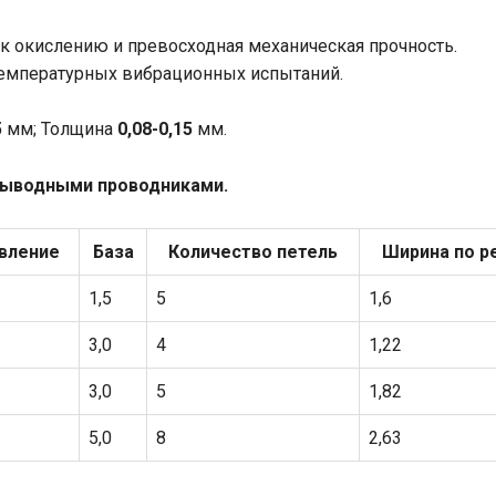
к окислению и превосходная механическая прочность.
емпературных вибрационных испытаний.
5
мм; Толщина
0,08-0,15
мм.
выводными проводниками.
вление
База
Количество петель
Ширина по р
1,5
5
1,6
3,0
4
1,22
3,0
5
1,82
5,0
8
2,63