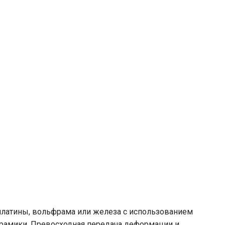
 платины, вольфрама или железа с использованием
ерамики. Превосходная передача деформации и