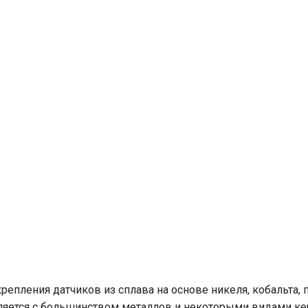
епления датчиков из сплава на основе никеля, кобальта,
пляется с большинством металлов и некоторыми видами к