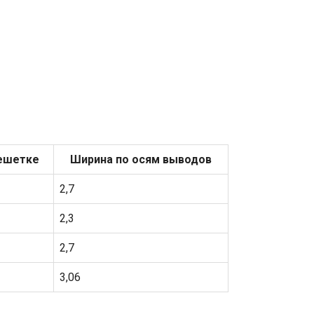
ешетке
Ширина по осям выводов
2,7
2,3
2,7
3,06