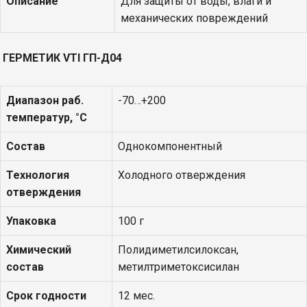
Описание
Для защиты от воды, влаги и
механических повреждений
ГЕРМЕТИК
VTI
ГП-Д04
Диапазон раб.
-70…+200
температур, °С
Состав
Однокомпонентный
Технология
Холодного отверждения
отверждения
Упаковка
100 г
Химический
Полидиметилсилоксан,
состав
метилтриметоксисилан
Срок годности
12 мес.